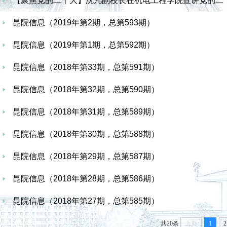
【聚焦党的二十大】沈凡副校长在机电工程学院宣讲党的二
昆院信息（2019年第2期，总第593期）
昆院信息（2019年第1期，总第592期）
昆院信息（2018年第33期，总第591期）
昆院信息（2018年第32期，总第590期）
昆院信息（2018年第31期，总第589期）
昆院信息（2018年第30期，总第588期）
昆院信息（2018年第29期，总第587期）
昆院信息（2018年第28期，总第586期）
昆院信息（2018年第27期，总第585期）
共20条
上页
1
2