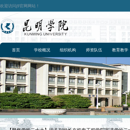
欢迎访问j9官网网站！
首页
学校概况
组织机构
师资队伍
教育教学