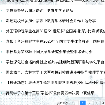
“数智时代边疆治理现代化与民族团结进步——文化疗愈型社会
学校举办第八届汉语词汇史青年学者论坛
邓瑶副校长参加中蒙职业教育学术研讨会并作主题分享
外国语学院学生在第31届“21世纪杯”全国英语演讲比赛斩获
喜报！音乐舞蹈学生在2026年全国大学生体育舞蹈（国标舞）锦
学校举办第38届中国文章学研究会年会暨学术研讨会
学校深化访企拓岗促就业 签约共建细胞新药研发与转化平台
国家杰青、吉林大学丁大军教授到校做讲座并指导物理学
【科研动态】农学与生命科学学院常学秀教授团队段仲昭博士在
昆院学子在第十三届“学创杯”云南赛区半决赛中获佳绩
共1128条
上页
1
2
3
4